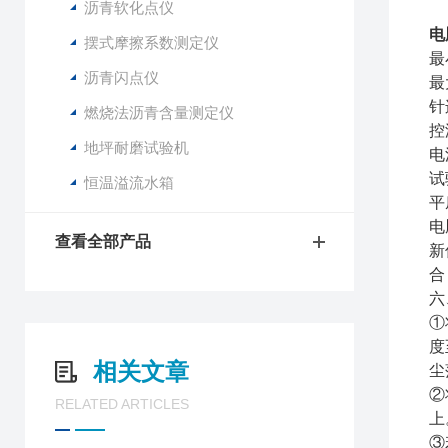
沥青软化点仪
电
摆式摩擦系数测定仪
最
沥青闪点仪
最
针
燃烧法沥青含量测定仪
控
地坪耐磨试验机
电
试
恒温溢流水箱
平
电
查看全部产品
新
合
六
①
度
相关文章
尘
②
RELATED ARTICLES
上
③