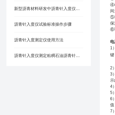
④
新型沥青材料研发中沥青针入度仪的性能测试应用
间
⑤
保
沥青针入度仪试验标准操作步骤
⑥
沥青针入度测定仪使用方法
电
1
键
沥青针入度仪测定粘稠石油沥青针入度的方法
2
3
示
4
5
6
值
7