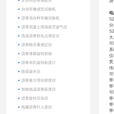
全自动沥青抽提仪
沥
自动车辙成型试验机
电
沥青混合料车辙试验机
S
分
沥青混凝土现场真空渗气仪
S
高温沥青软化点测定仪
大
可
沥青蜡含量测定仪
系
沥青薄膜旋转烘箱
仪
贯
沥青布氏旋转粘度计
传
路面渗水仪
可
带
沥青最大理论密度仪
带
智能低温沥青延度仪
可
沥青旋转压实仪
带
带
电脑沥青针入度仪
带