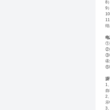
8
9
1
1
结
电
①
②
③
④
⑤
沥
1
自
2
示
3