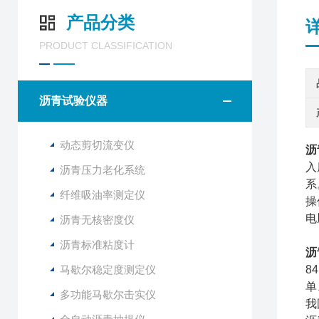
产品分类
PRODUCT CLASSIFICATION
沥青试验仪器
动态剪切流变仪
沥
入
沥青压力老化系统
系
纤维吸油率测定仪
操
电
沥青无核密度仪
沥青标准粘度计
沥
马歇尔稳定度测定仪
8
单
多功能马歇尔击实仪
我