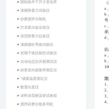
限制条件下尺寸变化率
（
a
漆膜附着力试验仪
b
砂磨搅拌分散机
号
c
巴克霍尔兹压痕仪
录
涂层附着力拉拔仪
d
漆膜圆柱弯曲试验仪
抗
初期干燥抗裂性试验仪
a
b
自动动态抗开裂测试仪
1
砂浆竖向膨胀率测定仪
*成膜温度测定仪
注
1
数显白度仪
2
涂料涂层耐温变试验箱
3
4
搅拌砂磨分散多用机