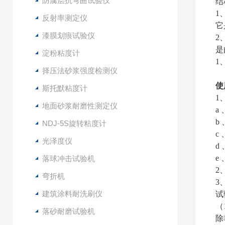
防腐层抗弯曲试验仪
结
1
反射率测定仪
它
漆膜划痕试验仪
2
是
淀粉粘度计
1
择压法砂浆强度检测仪
使
斯托默粘度计
1
地面砂浆耐磨性测定仪
a
b
NDJ-5S旋转粘度计
c
光泽度仪
d
e
落球冲击试验机
2
弯折机
3
建筑涂料耐洗刷仪
试
（
落砂耐磨试验机
除