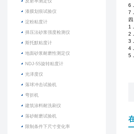
反射率测定仪
6
漆膜划痕试验仪
7
四
淀粉粘度计
1
择压法砂浆强度检测仪
2
3
斯托默粘度计
4
地面砂浆耐磨性测定仪
5
NDJ-5S旋转粘度计
光泽度仪
落球冲击试验机
弯折机
建筑涂料耐洗刷仪
落砂耐磨试验机
限制条件下尺寸变化率