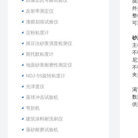
防腐层抗弯曲试验仪
搅
外
反射率测定仪
整
漆膜划痕试验仪
可
淀粉粘度计
砂
择压法砂浆强度检测仪
主
不
斯托默粘度计
尼
地面砂浆耐磨性测定仪
不
夹
NDJ-5S旋转粘度计
光泽度仪
渴
数
落球冲击试验机
供
弯折机
建筑涂料耐洗刷仪
落砂耐磨试验机