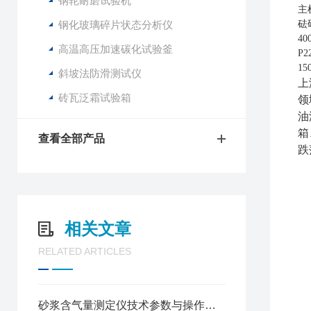
钢轮耐磨试验机
主
钢化玻璃碎片状态分析仪
砝
4
高温高压加速碳化试验釜
P
15
斜坡法防滑测试仪
上
砖瓦泛霜试验箱
领
油
箱
查看全部产品
跌
相关文章
RELATED ARTICLES
砂浆含气量测定仪技术参数与操作规程