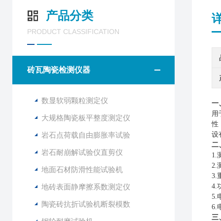
产品分类
PRODUCT CLASSIFICATION
砖瓦陶瓷检测仪器
数显软弱颗粒测定仪
一
用
大规格陶瓷板平整度测定仪
性
岩石点荷载自由膨胀率试验
设
二
岩石耐崩解试验仪直剪仪
1.
2
地面石材防滑性能试验机
3
地砖表面静摩擦系数测定仪
4
5
陶瓷砖抗折试验机断裂模数
6
三