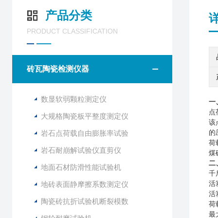
产品分类
PRODUCT CLASSIFICATION
砖瓦陶瓷检测仪器
数显软弱颗粒测定仪
一
点
大规格陶瓷板平整度测定仪
该
岩石点荷载自由膨胀率试验
的
荷
岩石耐崩解试验仪直剪仪
煤
二
地面石材防滑性能试验机
千
地砖表面静摩擦系数测定仪
活
活
陶瓷砖抗折试验机断裂模数
荷
最