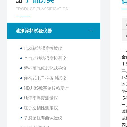
PRODUCT CLASSIFICATION
油漆涂料试验仪器
电动粘结强度拉拔仪
一
全
全自动粘结强度检测仪
中
紫外耐气候老化试验箱
二
1
便携式电子拉拔测试仪
2
NDJ-8S数字旋转粘度计
4
地坪平整度测量仪
5
三
腻子柔韧性测定仪
试
防腐层抗弯曲试验仪
试
四