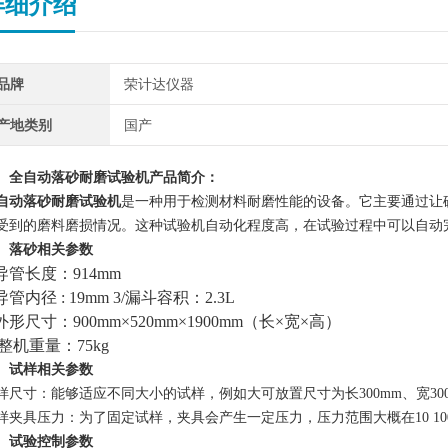
详细介绍
品牌
荣计达仪器
产地类别
国产
、
全自动落砂耐磨试验机
产品简介：
自动落砂耐磨试验机
是一种用于检测材料耐磨性能的设备。它主要通过让
受到的磨料磨损情况。这种试验机自动化程度高，在试验过程中可以自动
、
落砂相关参数
/导管长度：914mm
/导管内径 : 19mm 3/漏斗容积：2.3L
/外形尺寸：900mm×520mm×1900mm（长×宽×高）
/整机重量：75kg
、
试样相关参数
样尺寸：能够适应不同大小的试样，例如大可放置尺寸为长300mm、宽30
样夹具压力：为了固定试样，夹具会产生一定压力，压力范围大概在10 1
、
试验控制参数