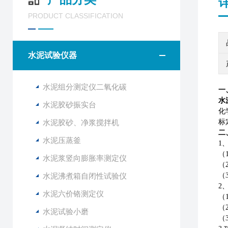
PRODUCT CLASSIFICATION
水泥试验仪器
水泥组分测定仪二氧化碳
一
水
水泥胶砂振实台
化
水泥胶砂、净浆搅拌机
标
二
水泥压蒸釜
1
（
水泥浆竖向膨胀率测定仪
（
水泥沸煮箱自闭性试验仪
（
2
水泥六价铬测定仪
（
（
水泥试验小磨
（