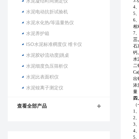
水泥凝结时间测定仪
3
4
水泥电动抗折试验机
5、
6
水泥水化热/等温量热仪
相
水泥养护箱
7
三
ISO水泥标准稠度仪 维卡仪
石
钙
水泥胶砂流动度|跳桌
水
水泥细度负压筛析仪
二
C
水泥比表面积仪
出
浓
水泥铵离子测定仪
量
四
（
查看全部产品
1
2
3
4
5