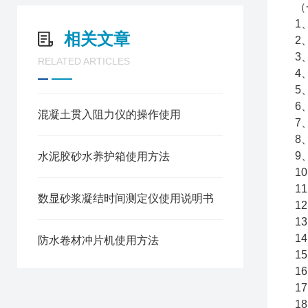
（
1
相关文章
2
3
RELATED ARTICLES
4
5
6
混凝土贯入阻力仪的操作使用
7
8
9
水泥胶砂水养护箱使用方法
1
1
数显砂浆凝结时间测定仪使用说明书
1
1
1
防水卷材冲片机使用方法
1
1
1
1