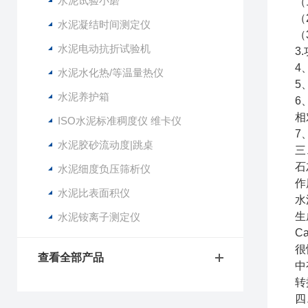
水泥试验小磨
（
（
水泥凝结时间测定仪
（
水泥电动抗折试验机
3
4
水泥水化热/等温量热仪
5
水泥养护箱
6
相
ISO水泥标准稠度仪 维卡仪
7
水泥胶砂流动度|跳桌
三
石
水泥细度负压筛析仪
作
水泥比表面积仪
水
生
水泥铵离子测定仪
C
很
查看全部产品
中
转
四