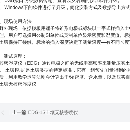
0、USB接口,方便数据传输、查看以及后期的仪器软件升级。
1、Windows下的软件进行了升级，简化安装方式及数据导出方
、现场使用方法：
野外现场，依据模板用锤子将锥形电极或标块以十字式样插入土
理。用户可选择用公制SI单位或英制单位显示密度和湿度值。
土壤保持正接触。标块的插入深度决定了测量深度—有不同长度
、测试原理：
核密湿度仪（EDG）通过电极之间的无线电高频率来测量压实土
。“土壤模块"是土壤类型的特定标准，它有一组预先测量得到
后，利用数学运算法则会计算出干/湿密度、含水量，以及压实
上一篇
EDG-1S土壤无核密度仪