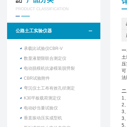
PRODUCT CLASSIFICATION
公路土工实验仪器
承载比试验仪CBR-V
一
土
数显液塑限联合测定仪
压
电动脱模机抗渗模装脱劈裂
可
法
CBR试验附件
弯沉仪土工布有效孔径测定
二
K30平板载荷测定仪
1
2
电动砂当量试验仪
3
垂直振动压实成型机
3
5