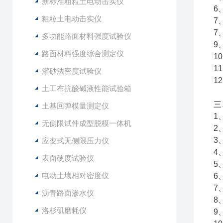
新标准粗粒土电动击实仪
6
粗粒土电动击实仪
7
7
多功能路面材料强度试验仪
9
路面材料强度综合测定仪
1
1
灌砂法密度试验仪
1
土工布抗酸碱液性能试验箱
三
土基回弹模量测定仪
1
无侧限试件成型脱模一体机
2
3
应变式无侧限压力仪
4
表面硬度试验仪
5
电动土壤相对密度仪
6
7
沥青路面渗水仪
8
洛杉矶磨耗仪
9