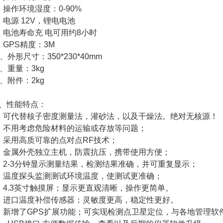
、操作环境湿度：0-90%
、电源 12V，锂电电池
、电池寿命充 电可用约8小时
、GPS精度：3M
0、外形尺寸：350*230*40mm
1、重量：3kg
2、附件：2kg
、性能特点：
、可代替核子密度测量法，灌砂法，以及干燥法。绝对无核源！
、不用考虑危险材料的运输或存放等问题；
、采用高质可靠的点对点RF技术；
、金属外壳独立主机，防震抗压，携带使用方便；
、2-3分钟显示测量结果，检测结果准确，并可重复显示；
、温度探头监测测试环境温度，使测试更准确；
、4.3英寸触摸屏；显示更直观清晰，操作更简单。
、进口温度补偿传感器；灵敏度更高，稳定性更好。
、新增了GPS扩展功能；可实现检测点卫星定位，与各地管理软