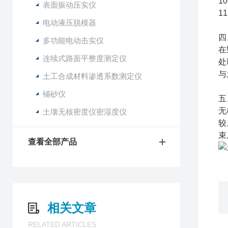
1
表面振动压实仪
1
电动液压脱模器
四
多功能电动击实仪
在
连续式路面平整度测定仪
处
与
土工合成材料渗透系数测定仪
铺砂仪
五
无
土壤无核密度仪密湿度仪
较
束
查看全部产品
相关文章
RELATED ARTICLES