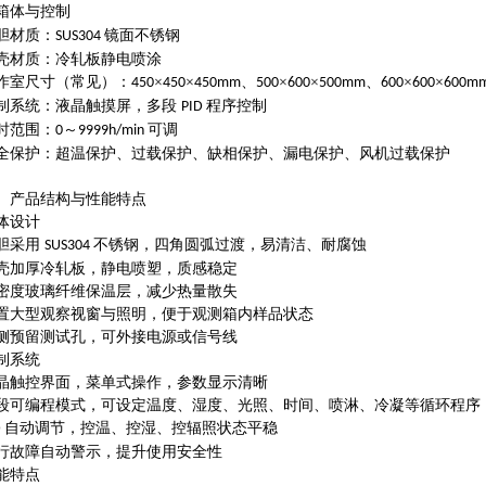
箱体与控制
胆材质：
镜面不锈钢
SUS304
壳材质：冷轧板静电喷涂
作室尺寸（常见）：
×
×
、
×
×
、
×
×
450
450
450mm
500
600
500mm
600
600
600m
制系统：液晶触摸屏，多段
程序控制
PID
时范围：
～
可调
0
9999h/min
全保护：超温保护、过载保护、缺相保护、漏电保护、风机过载保护
、产品结构与性能特点
体设计
胆采用
不锈钢，四角圆弧过渡，易清洁、耐腐蚀
SUS304
壳加厚冷轧板，静电喷塑，质感稳定
密度玻璃纤维保温层，减少热量散失
置大型观察视窗与照明，便于观测箱内样品状态
侧预留测试孔，可外接电源或信号线
制系统
晶触控界面，菜单式操作，参数显示清晰
段可编程模式，可设定温度、湿度、光照、时间、喷淋、冷凝等循环程序
自动调节，控温、控湿、控辐照状态平稳
D
行故障自动警示，提升使用安全性
能特点