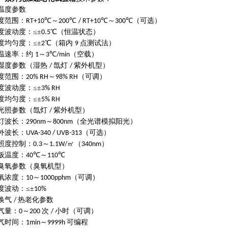
温度参数
度范围：
℃～
℃
℃～
℃（可选）
RT+10
200
/ RT+10
300
度波动度：
≤±
℃（恒温状态）
0.5
度均匀度：
≤±
℃（箱内
点测试法）
2
9
温速率：约
～
℃
（空载）
1
3
/min
湿度参数（湿热
氙灯
紫外机型）
/
/
度范围：
～
（可调）
20% RH
98% RH
度波动度：
≤±
3% RH
度均匀度：
≤±
5% RH
光照参数（氙灯
紫外机型）
/
灯波长：
～
（全光谱模拟阳光）
290nm
800nm
外波长：
（可选）
UVA-340 / UVB-313
照度控制：
～
㎡（
）
0.3
1.1W/
340nm
板温度：
℃～
℃
40
110
臭氧参数（臭氧机型）
氧浓度：
～
（可调）
10
1000pphm
度波动：
≤±
10%
换气
热老化参数
/
气量：
～
次
小时（可调）
0
200
/
气时间：
～
可编程
1min
9999h