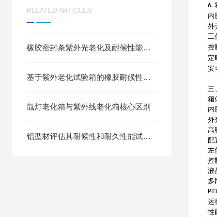
6.
RELATED ARTICLES
内
外
工
橡胶密封条紫外光老化及耐候性能检测试验方法
控
定
安
基于紫外老化试验箱的橡胶耐候性能测试方法
三
箱
氙灯老化箱与紫外线老化箱核心区别
内
外
高
铝型材评估其耐候性和耐久性能试验方法紫外老化试验箱
配
左
控
液
多
PI
运
性