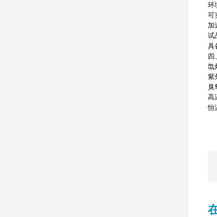
环
可
加
试
具
四
氙
紫
臭
高
恒