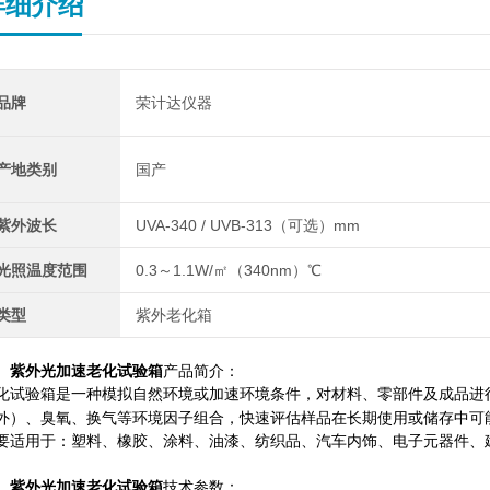
详细介绍
品牌
荣计达仪器
产地类别
国产
紫外波长
UVA-340 / UVB-313（可选）mm
光照温度范围
0.3～1.1W/㎡（340nm）℃
类型
紫外老化箱
、
紫外光加速老化试验箱
产品简介
：
化试验箱是一种模拟自然环境或加速环境条件，对材料、零部件及成品进
外）、臭氧、换气等环境因子组合，快速评估样品在长期使用或储存中可
要适用于：塑料、橡胶、涂料、油漆、纺织品、汽车内饰、电子元器件、
、
紫外光加速老化试验箱
技术参数
：