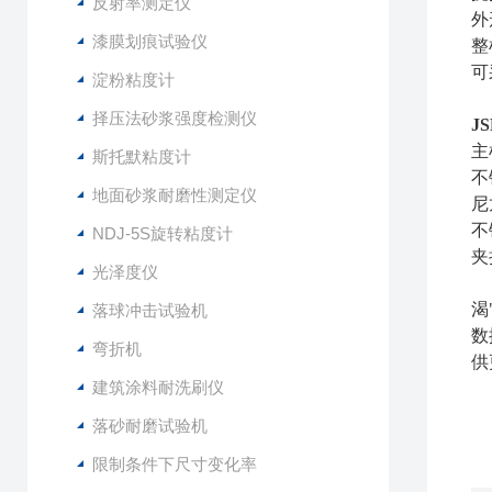
反射率测定仪
外
漆膜划痕试验仪
整
可
淀粉粘度计
择压法砂浆强度检测仪
J
主
斯托默粘度计
不
地面砂浆耐磨性测定仪
尼
不
NDJ-5S旋转粘度计
夹
光泽度仪
渴
落球冲击试验机
数
弯折机
供
建筑涂料耐洗刷仪
落砂耐磨试验机
限制条件下尺寸变化率