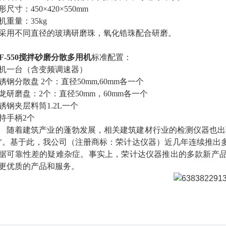
形尺寸：
450×420×550mm
机重量：
35kg
采用不同直径的玻璃研磨珠，氧化锆珠配合研磨。
SF-550搅拌砂磨分散多用机
标准配置：
机一台（含变频调速器）
锈钢分散盘
2个：直径50mm,60mm各一个
龙研磨盘：
2个：直径50mm，60mm各一个
锈钢夹层料筒
1.2L一个
持手柄
2个
随着
建筑产业
的蓬勃发展，
相关建筑建材行业的检测仪器
也
出
"。
基于此，我公司（注册商标：荣计达仪器）近几年连续推出
据可靠性差的疑难杂症
。
事实上，荣计达仪器推出的多款新产
更优质的产品和服务。