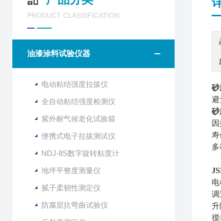
PRODUCT CLASSIFICATION
油漆涂料试验仪器
电动粘结强度拉拔仪
砂
避
全自动粘结强度检测仪
砂
紫外耐气候老化试验箱
因
寿
便携式电子拉拔测试仪
多
NDJ-8S数字旋转粘度计
地坪平整度测量仪
J
电
腻子柔韧性测定仪
调
防腐层抗弯曲试验仪
升
搅