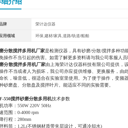
详细介绍
品牌
荣计达仪器
应用领域
环保,建材/家具,道路/轨道/船舶
磨分散搅拌多用机厂家
是检测仪器，
具有砂磨
/分散/搅拌多种
免操作不当引起的伤害。
如需了解更多资料请与我公司客服人员
磨分散搅拌多用机厂家
由上海荣计达仪器科技有限公司提供，
操作不当或者人为损坏，我公司亦应提供维修、更换服务，由
命长，噪音低，很适合在实验室里使用。为了便于操作，变频
种砂磨盘、分散盘及搅拌叶片。能适应不同的实验需要。
SF-550搅拌砂磨分散多用机
技术参数
机功率：
550W 220V 50Hz
速范围：
0-
4
000 rpm
降行程：
280mm
拌料筒：
1.2L(不锈钢材质带夹层设计，可通冷却水)