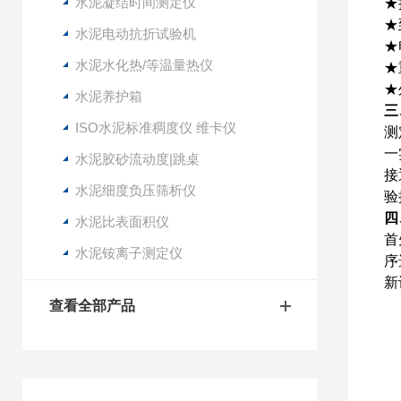
水泥凝结时间测定仪
★
★
水泥电动抗折试验机
★
水泥水化热/等温量热仪
★
★
水泥养护箱
三
ISO水泥标准稠度仪 维卡仪
测
一
水泥胶砂流动度|跳桌
接
水泥细度负压筛析仪
验
四
水泥比表面积仪
首
水泥铵离子测定仪
序
新
查看全部产品