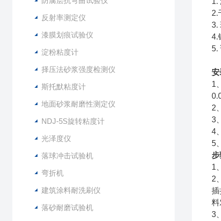
防腐层抗弯曲试验仪
1
2
反射率测定仪
3
漆膜划痕试验仪
4
5
淀粉粘度计
择压法砂浆强度检测仪
安
1
斯托默粘度计
0.
地面砂浆耐磨性测定仪
2
3
NDJ-5S旋转粘度计
4
光泽度仪
5
步
落球冲击试验机
1
弯折机
2
建筑涂料耐洗刷仪
插
料
落砂耐磨试验机
3