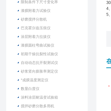
限制条件下尺寸变化率
3
4
漆膜附着力试验仪
5
砂磨搅拌分散机
巴克霍尔兹压痕仪
涂层附着力拉拔仪
漆膜圆柱弯曲试验仪
初期干燥抗裂性试验仪
自动动态抗开裂测试仪
砂浆竖向膨胀率测定仪
*成膜温度测定仪
数显白度仪
涂料涂层耐温变试验箱
搅拌砂磨分散多用机