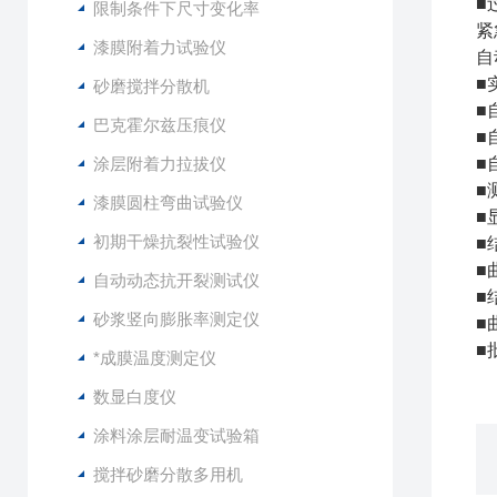
■
限制条件下尺寸变化率
紧
漆膜附着力试验仪
自
■
砂磨搅拌分散机
■
巴克霍尔兹压痕仪
■
涂层附着力拉拔仪
■
■
漆膜圆柱弯曲试验仪
■
初期干燥抗裂性试验仪
■
■
自动动态抗开裂测试仪
■
砂浆竖向膨胀率测定仪
■
■
*成膜温度测定仪
数显白度仪
涂料涂层耐温变试验箱
搅拌砂磨分散多用机