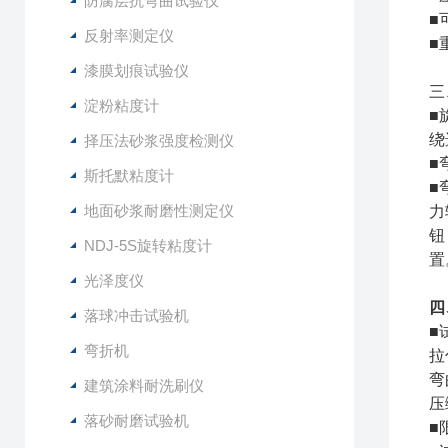
防腐层抗弯曲试验仪
■
反射率测定仪
■
漆膜划痕试验仪
三
淀粉粘度计
■
绕
择压法砂浆强度检测仪
■
斯托默粘度计
■
地面砂浆耐磨性测定仪
力
钮
NDJ-5S旋转粘度计
置
光泽度仪
四
落球冲击试验机
■
弯折机
拉
弯
建筑涂料耐洗刷仪
压
落砂耐磨试验机
■