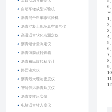
全自动沥青抽提仪
5
6
自动车辙成型试验机
三
沥青混合料车辙试验机
1
2
沥青混凝土现场真空渗气仪
3
高温沥青软化点测定仪
4
5
沥青蜡含量测定仪
6
沥青薄膜旋转烘箱
7
8
沥青布氏旋转粘度计
9
路面渗水仪
1
1
沥青最大理论密度仪
1
智能低温沥青延度仪
沥青旋转压实仪
电脑沥青针入度仪