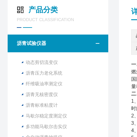
产品分类
PRODUCT CLASSIFICATION
沥青试验仪器
动态剪切流变仪
一
燃
沥青压力老化系统
国
纤维吸油率测定仪
量
二
沥青无核密度仪
1
沥青标准粘度计
时
马歇尔稳定度测定仪
2
3
多功能马歇尔击实仪
4