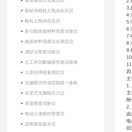
垂直振动压实成型机
2
3
新标准粗粒土电动击实仪
4
粗粒土电动击实仪
5
6
多功能路面材料强度试验仪
7
路面材料强度综合测定仪
8
9
灌砂法密度试验仪
1
土工布抗酸碱液性能试验箱
1
四
土基回弹模量测定仪
主
无侧限试件成型脱模一体机
1
主
应变式无侧限压力仪
附
表面硬度试验仪
2
电动土壤相对密度仪
由
电
沥青路面渗水仪
回