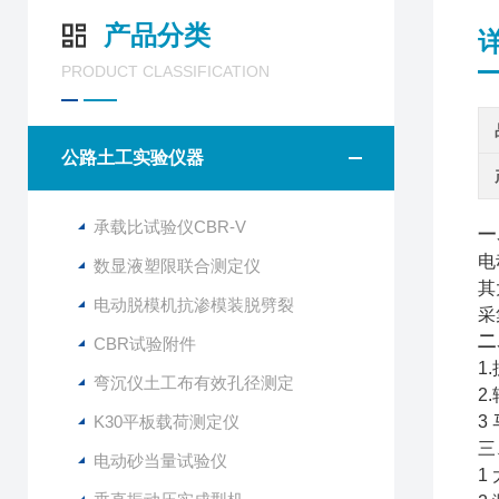
产品分类
PRODUCT CLASSIFICATION
公路土工实验仪器
承载比试验仪CBR-V
一
电
数显液塑限联合测定仪
其
电动脱模机抗渗模装脱劈裂
采
二
CBR试验附件
1
弯沉仪土工布有效孔径测定
2
K30平板载荷测定仪
3
三
电动砂当量试验仪
1