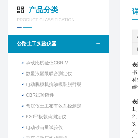
产品分类
PRODUCT CLASSIFICATION
公路土工实验仪器
承载比试验仪CBR-V
表
书
数显液塑限联合测定仪
科
电动脱模机抗渗模装脱劈裂
维
CBR试验附件
表
弯沉仪土工布有效孔径测定
1
K30平板载荷测定仪
2
3
电动砂当量试验仪
4