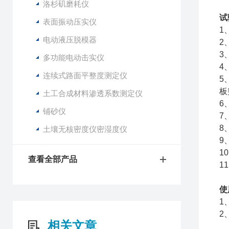
洛杉矶磨耗仪
试
表面振动压实仪
1
电动液压脱模器
2
3
多功能电动击实仪
4
连续式路面平整度测定仪
5
板
土工合成材料渗透系数测定仪
6
铺砂仪
7
8
土壤无核密度仪密湿度仪
9
1
查看全部产品
1
使
1
2
相关文章