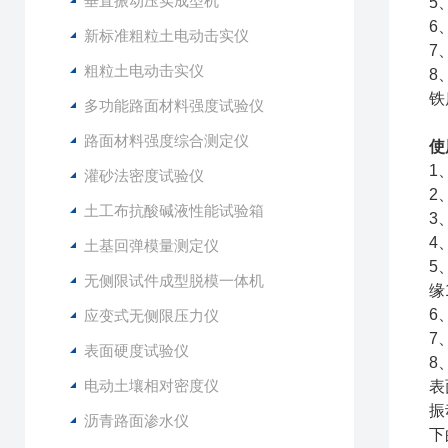
垂直振动压实成型机
5
6
新标准粗粒土电动击实仪
7
粗粒土电动击实仪
8
铁
多功能路面材料强度试验仪
路面材料强度综合测定仪
使
1
灌砂法密度试验仪
2
土工布抗酸碱液性能试验箱
3
4
土基回弹模量测定仪
5
无侧限试件成型脱模一体机
缘
6
应变式无侧限压力仪
7
表面硬度试验仪
8
电动土壤相对密度仪
表
振
沥青路面渗水仪
下