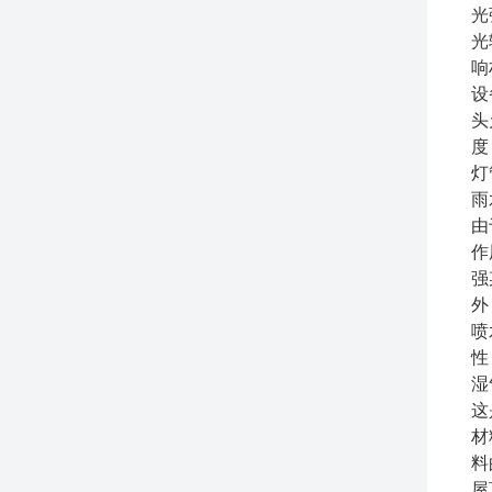
光
光
响
设
头
度
灯
雨
由
作
强
外
喷
性
湿
这
材
料
屋