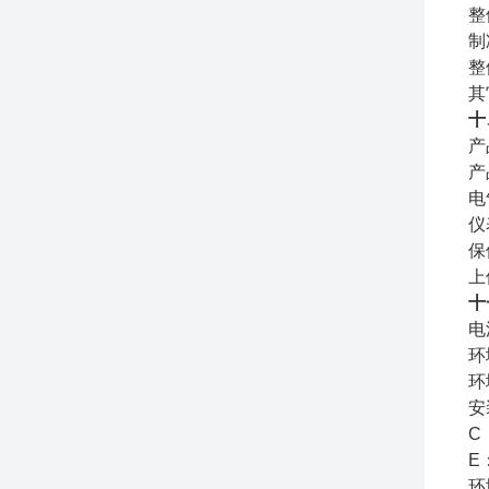
整
制
整
其
十
产
产
电
仪
保
上
十
电
环
环
安
C
E
环