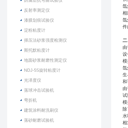
防腐层抗弯曲试验仪
氙
反射率测定仪
相
氙
漆膜划痕试验仪
件
淀粉粘度计
择压法砂浆强度检测仪
二
由
斯托默粘度计
设
地面砂浆耐磨性测定仪
模
氙
NDJ-5S旋转粘度计
生
光泽度仪
和
由
落球冲击试验机
试
弯折机
模
除
建筑涂料耐洗刷仪
水
落砂耐磨试验机
相