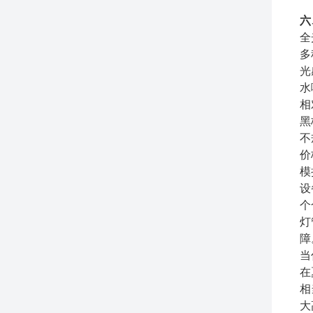
六
全
多
光
水
相
黑
不
价
模
设
个
灯
障
当
在
相
大