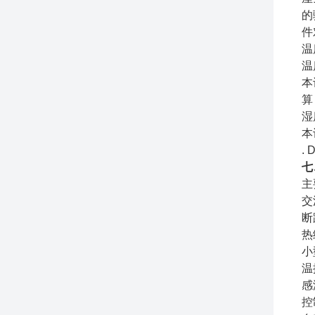
的
件
温
温
本
算
湿
本
.
七
主
交
断
热
小
温
感
控