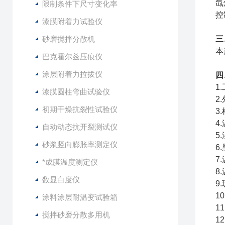
氙
限制条件下尺寸变化率
控
漆膜附着力试验仪
砂磨搅拌分散机
三
本
巴克霍尔兹压痕仪
涂层附着力拉拔仪
四
1
漆膜圆柱弯曲试验仪
2
初期干燥抗裂性试验仪
3
4
自动动态抗开裂测试仪
5
砂浆竖向膨胀率测定仪
6
7
*成膜温度测定仪
8
数显白度仪
9
1
涂料涂层耐温变试验箱
1
搅拌砂磨分散多用机
1