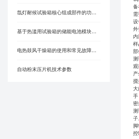
备
氙灯耐候试验箱核心组成部件的功能特点详解
需
设
外
基于热滥用试验箱的储能电池模块安全性能检测方法
内
样
电热鼓风干燥箱的使用和常见故障检查
部
测
观
自动粉末压片机技术参数
产
搅
大
手
密
测
子
脚
控