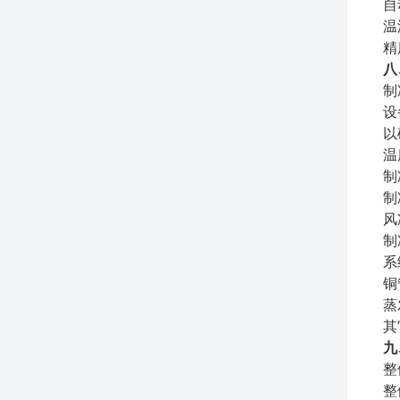
自
温
精
八
制
设
以
温
制
制
风
制
系
铜
蒸
其
九
整
整