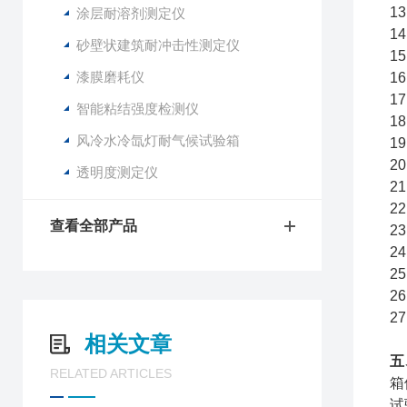
1
涂层耐溶剂测定仪
1
砂壁状建筑耐冲击性测定仪
1
漆膜磨耗仪
1
1
智能粘结强度检测仪
1
风冷水冷氙灯耐气候试验箱
1
2
透明度测定仪
2
2
查看全部产品
2
2
2
2
2
相关文章
五
RELATED ARTICLES
箱
试