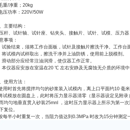
.毛重/净重；20kg
.电压功率：220V/50W
、主要结构：
压杆、试针轴、试针座、钻夹头、接触片、试针、试模、压力器
意事项：
、试验结束，须将工作台面板，试针及接触片擦洗干净。工作台面
、将试模内试样取出，擦洗干净并上油防锈，使用前上脱模剂。
、滑动部分应经常注油润滑，使仪器工作正常。
、本仪器应安放在室温在20 ℃ 左右安静及无腐蚀无介质的环境
、使用方法：
.使用时首先将搅拌均匀的砂浆装入试模内，离上口平面约10 毫
.将试模放在圆盘上，此时将压力显示器清零（显示器设定见附录
而均匀地垂直贯入砂装25mnl ，这时压力显示器上所示为第
下复位。
.按每半小时重复一次，当阻力值达到0.3MPa 时改为15分钟测定