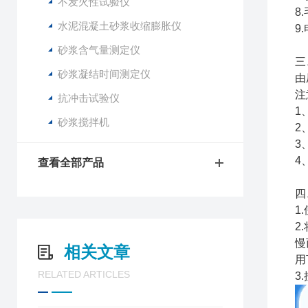
不发火性试验仪
8
水泥混凝土砂浆收缩膨胀仪
9
砂浆含气量测定仪
三
砂浆凝结时间测定仪
由
注
抗冲击试验仪
1
砂浆搅拌机
2
3
4
查看全部产品
四
1
2
慢
相关文章
用
RELATED ARTICLES
3