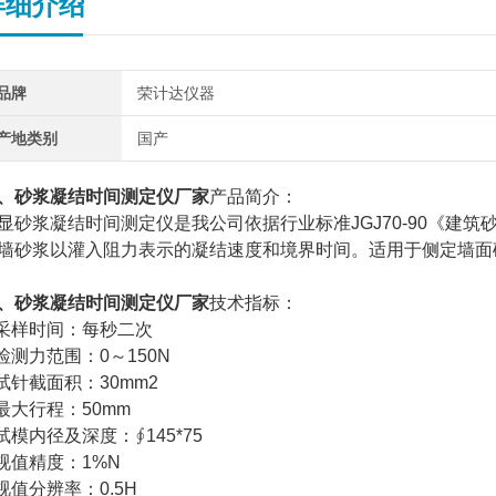
详细介绍
品牌
荣计达仪器
产地类别
国产
、
砂浆凝结时间测定仪厂家
产品简介：
显砂浆凝结时间测定仪是我公司依据行业标准JGJ70-90《建
墙砂浆以灌入阻力表示的凝结速度和境界时间。适用于侧定墙面
、
砂浆凝结时间测定仪厂家
技术指标：
.采样时间：每秒二次
.检测力范围：0～150N
.试针截面积：30mm2
.最大行程：50mm
.试模内径及深度：∮145*75
.视值精度：1%N
.视值分辨率：0.5H