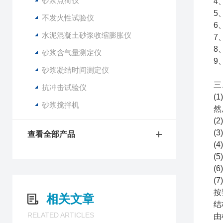
砂浆点荷仪
4
5
不发火性试验仪
6
水泥混凝土砂浆收缩膨胀仪
7
8
砂浆含气量测定仪
9
砂浆凝结时间测定仪
三
抗冲击试验仪
(
砂浆搅拌机
然
(
(
查看全部产品
(
(
(
(
按
相关文章
结
RELATED ARTICLES
由