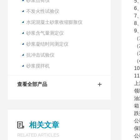
砂浆点荷仪
5
6
不发火性试验仪
7
水泥混凝土砂浆收缩膨胀仪
8
9
砂浆含气量测定仪
（
砂浆凝结时间测定仪
（
（
抗冲击试验仪
（
砂浆搅拌机
1
1
上
查看全部产品
领
油
箱
跌
公
相关文章
保
RELATED ARTICLES
公