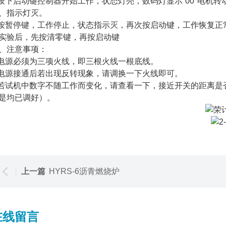
.按下启动键控制器开始工作，状态灯亮，数码灯显示“00"电
、指示灯灭。
.按暂停键，工作停止，状态指示灭，再次按启动键，工作恢复
实验后，先按清零键，再按启动键
、注意事项：
.电源必须为三项火线，即三根火线一根底线。
.电源接通后若出现反转现象，请调换一下火线即可。
.若试机中数字不随工作而变化，请查看一下，接近开关的距离是
是均已调好）。
上一篇
HYRS-6沥青燃烧炉
在线留言