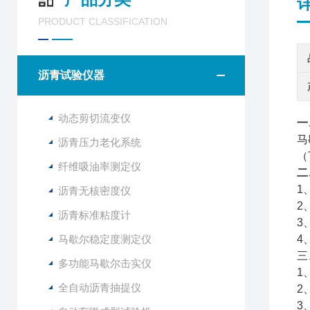
PRODUCT CLASSIFICATION
沥青试验仪器
动态剪切流变仪
一
马
沥青压力老化系统
（
纤维吸油率测定仪
二
1
沥青无核密度仪
2
沥青标准粘度计
3
马歇尔稳定度测定仪
4
三
多功能马歇尔击实仪
1
全自动沥青抽提仪
2
3