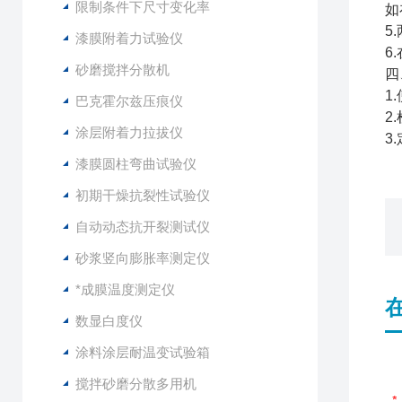
限制条件下尺寸变化率
如
5
漆膜附着力试验仪
6
砂磨搅拌分散机
四
1
巴克霍尔兹压痕仪
2
涂层附着力拉拔仪
3
漆膜圆柱弯曲试验仪
初期干燥抗裂性试验仪
自动动态抗开裂测试仪
砂浆竖向膨胀率测定仪
*成膜温度测定仪
数显白度仪
涂料涂层耐温变试验箱
搅拌砂磨分散多用机