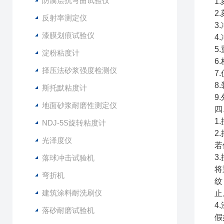
防腐层抗弯曲试验仪
1
2
反射率测定仪
3
漆膜划痕试验仪
4
5
淀粉粘度计
6
择压法砂浆强度检测仪
7
8
斯托默粘度计
9
地面砂浆耐磨性测定仪
四
1
NDJ-5S旋转粘度计
2
光泽度仪
若
3
落球冲击试验机
将
弯折机
纹
建筑涂料耐洗刷仪
止
4
落砂耐磨试验机
假