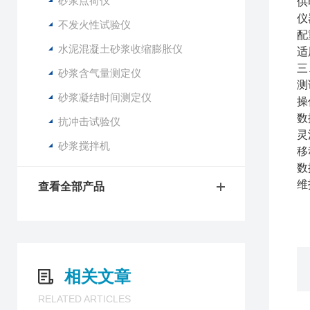
砂浆点荷仪
供
仪
不发火性试验仪
配
水泥混凝土砂浆收缩膨胀仪
适
三
砂浆含气量测定仪
测
砂浆凝结时间测定仪
操
数
抗冲击试验仪
灵
砂浆搅拌机
移
数
维
查看全部产品
相关文章
RELATED ARTICLES