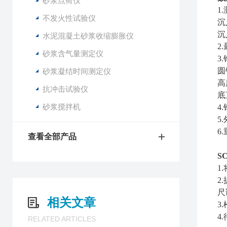
砂浆点荷仪
1
不发火性试验仪
沉
沉
水泥混凝土砂浆收缩膨胀仪
2
砂浆含气量测定仪
3
圆
砂浆凝结时间测定仪
高
抗冲击试验仪
底
砂浆搅拌机
4
5
6
查看全部产品
S
1
2
尺
相关文章
3
4
RELATED ARTICLES