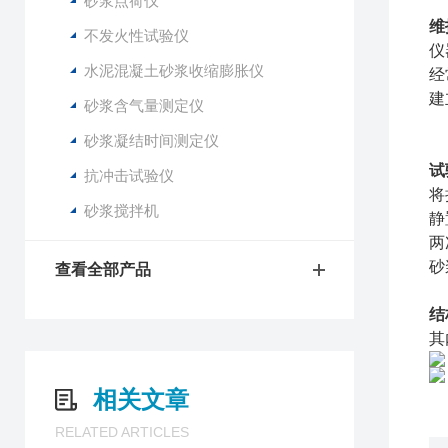
砂浆点荷仪
维
不发火性试验仪
仪
水泥混凝土砂浆收缩膨胀仪
经
建
砂浆含气量测定仪
砂浆凝结时间测定仪
试
抗冲击试验仪
将
砂浆搅拌机
静
两
砂
查看全部产品
结
其
相关文章
RELATED ARTICLES