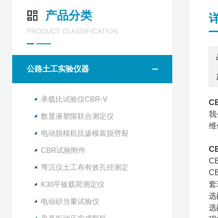
产品分类
PRODUCT CLASSIFICATION
公路土工实验仪器
承载比试验仪CBR-V
C
我
数显液塑限联合测定仪
维
电动脱模机抗渗模装脱劈裂
C
CBR试验附件
C
弯沉仪土工布有效孔径测定
C
K30平板载荷测定仪
套
选
电动砂当量试验仪
选