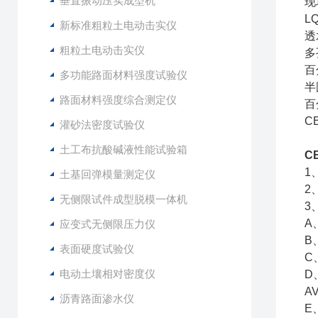
垂直振动压实成型机
现
L
新标准粗粒土电动击实仪
透
粗粒土电动击实仪
多
百
多功能路面材料强度试验仪
半
路面材料强度综合测定仪
百
C
灌砂法密度试验仪
土工布抗酸碱液性能试验箱
C
1
土基回弹模量测定仪
2
无侧限试件成型脱模一体机
3
A
应变式无侧限压力仪
B
表面硬度试验仪
C
电动土壤相对密度仪
D
A
沥青路面渗水仪
E