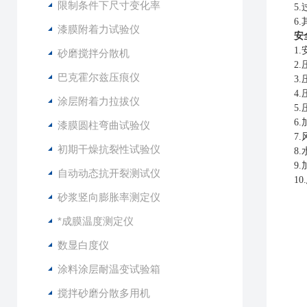
限制条件下尺寸变化率
5
6
漆膜附着力试验仪
安
1
砂磨搅拌分散机
2
巴克霍尔兹压痕仪
3
4
涂层附着力拉拔仪
5
6
漆膜圆柱弯曲试验仪
7
初期干燥抗裂性试验仪
8
9
自动动态抗开裂测试仪
1
砂浆竖向膨胀率测定仪
*成膜温度测定仪
数显白度仪
涂料涂层耐温变试验箱
搅拌砂磨分散多用机