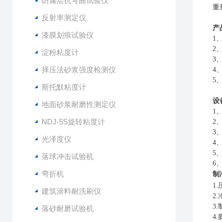
防腐层抗弯曲试验仪
重
反射率测定仪
产
漆膜划痕试验仪
1
2
淀粉粘度计
3
择压法砂浆强度检测仪
4
5
斯托默粘度计
设
地面砂浆耐磨性测定仪
1
NDJ-5S旋转粘度计
2
3
光泽度仪
4
5
落球冲击试验机
6
弯折机
制
1
建筑涂料耐洗刷仪
2
3
落砂耐磨试验机
4