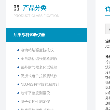
产品分类
PRODUCT CLASSIFICATION
油漆涂料试验仪器
涂
J
电动粘结强度拉拔仪
涂
全自动粘结强度检测仪
冷
紫外耐气候老化试验箱
浸
冷
便携式电子拉拔测试仪
热
循
NDJ-8S数字旋转粘度计
温
地坪平整度测量仪
内
外
腻子柔韧性测定仪
加
最