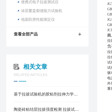
便携式电子拉拔测试仪
JG
G
涂层覆盖裂缝能力试验机
G
地面防滑性能测定仪
JG
GB
JC
查看全部产品
四
拉
负
拉
拉
试
相关文章
试
驱
RELATED ARTICLES
电
外
重
基于拉拔试验机的胶粘剂拉伸力学性能测试规程
陶瓷砖粘结层拉拔强度检测 拉拔试验机使用方法