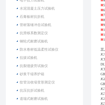
电子拉力试验机
※
4
※
5
水泥混凝土压力试验机
※
6
※
7
石膏板材抗折机
※
8
管材落锤冲击试验机
※
9
※
1
抗滑移系数测定仪
※
1
※
1
钢轮式耐磨试验机
防水卷材低温柔性试验仪
三
J
拉拔试验机
J
D
抗裂缝疲劳试验仪
J
砂浆干缩养护箱
GB
J
纹管法收缩变形测定仪
G
J
抗压抗折试验机
J
道瑞式耐磨试验机
J
JG