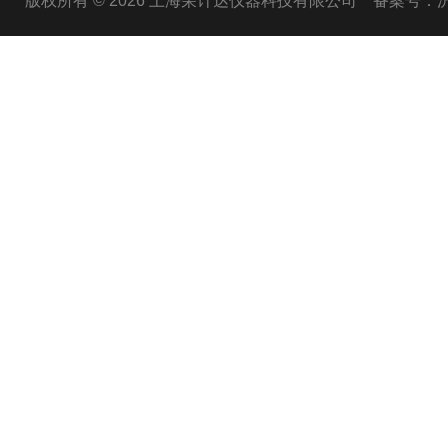
版权所有 © 2026 上海荣计达仪器科技有限公司
备案号：沪I