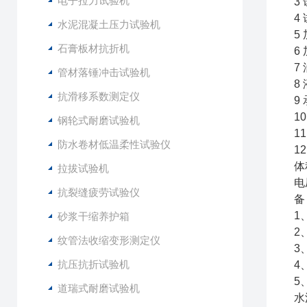
电子拉力试验机
3
4
水泥混凝土压力试验机
5
石膏板材抗折机
6
7
管材落锤冲击试验机
8
抗滑移系数测定仪
9
1
钢轮式耐磨试验机
1
防水卷材低温柔性试验仪
1
体
拉拔试验机
电
抗裂缝疲劳试验仪
备
1
砂浆干缩养护箱
2
纹管法收缩变形测定仪
3
抗压抗折试验机
4
5
道瑞式耐磨试验机
水