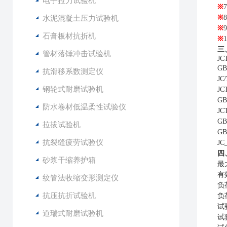
电子拉力试验机
※
7
水泥混凝土压力试验机
※
8
※
9
石膏板材抗折机
※
1
三
管材落锤冲击试验机
JC
G
抗滑移系数测定仪
JC
钢轮式耐磨试验机
J
G
防水卷材低温柔性试验仪
J
G
拉拔试验机
G
抗裂缝疲劳试验仪
J
四
砂浆干缩养护箱
最
有
纹管法收缩变形测定仪
负
抗压抗折试验机
负
试
道瑞式耐磨试验机
试