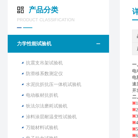
产品分类
PRODUCT CLASSIFICATION
力学性能试验机
抗震支吊架试验机
一
电
防滑移系数测定仪
电
水泥抗折抗压一体机试验机
速
开
电动板材抗折机
二
※
狄法尔法磨耗试验机
※
2
涂料涂层耐温变性试验机
※
3
※
4
万能材料试验机
※
5
※
6