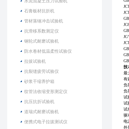
水泥混凝土压力试验机
G
J
石膏板材抗折机
JC
G
管材落锤冲击试验机
JC
抗滑移系数测定仪
GB
JC
钢轮式耐磨试验机
JC
G
防水卷材低温柔性试验仪
G
拉拔试验机
G
技
抗裂缝疲劳试验仪
最
有
砂浆干缩养护箱
负
纹管法收缩变形测定仪
负
试
抗压抗折试验机
试
试
道瑞式耐磨试验机
驱
便携式电子拉拔测试仪
电
外