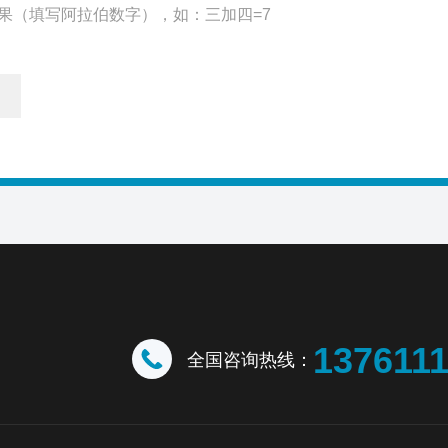
果（填写阿拉伯数字），如：三加四=7
137611
全国咨询热线：