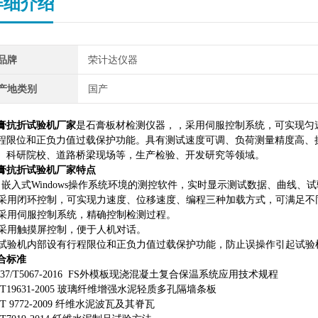
详细介绍
品牌
荣计达仪器
产地类别
国产
膏抗折试验机厂家
是
石膏板材
检测仪器，
，采用伺服控制系统，可实现匀
程限位和正负力值过载保护功能。具有测试速度可调、负荷测量精度高、
、科研院校、道路桥梁现场等，生产检验、开发研究等领域。
膏抗折试验机厂家
特点
、
嵌入式
Windows操作系统环境的测控软件
，
实时显示测试数据、曲线、试
采用闭环控制，可
实现
力速度、位移速度、编程三种
加载方式
，
可满足不
. 采用伺服控制系统，精确控制检测过程。
. 采用触摸屏控制，便于人机对话。
. 试验机内部设有行程限位和正负力值过载保护功能，防止误操作引起试验
合标准
37
/
T5067-2016
FS外模板现浇混凝土复合保温系统应用技术规程
BT19631-2005 玻璃纤维增强水泥轻质多孔隔墙条板
BT 9772-2009 纤维水泥波瓦及其脊瓦