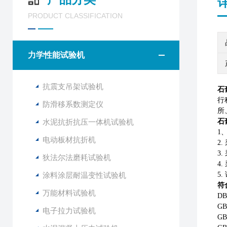
PRODUCT CLASSIFICATION
力学性能试验机
抗震支吊架试验机
石
行
防滑移系数测定仪
所
水泥抗折抗压一体机试验机
石
1
电动板材抗折机
2
.
3
狄法尔法磨耗试验机
4
涂料涂层耐温变性试验机
5
符
万能材料试验机
DB
G
电子拉力试验机
G