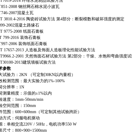
BT7019-2014 纤维水泥制品试验方法
CT851-2008 钢丝网石棉水泥小波瓦
T746-2007混凝土瓦
BT 3810.4-2016 陶瓷砖试验方法 第4部分：断裂模数和破坏强度的测定
899-2002混凝土路缘石
T 9775-2008 纸面石膏板
∕T 799-2016 装饰石膏板
T997-2006 装饰纸面石膏板
BT 17657-2013 人造板及饰面人造板理化性能试验方法
BT9966.2-2001 天然饰面石材试验方法 第2部分：干燥、水饱和弯曲强度
BT30100-2013建筑墙板试验方法
术参数
大
试验
力：
2K
N
（
可定制
30KN以内量程
）
效检测范围：最大实验力的
1%
-
100%
荷分辨率：
1N
荷测量精度：示值的
±1%以内
验
速度：
1mm
-5
0mm/min
验空间
范围：
1
5
0mm
件范围：
6
00×6
00mm
（
可定制其他试验跨距
）
动方式：伺服电机驱动
源：单相交流
220V / 50Hz，电机功率
55
0 W
形尺寸：
8
00
×
9
0
0
×150
0mm