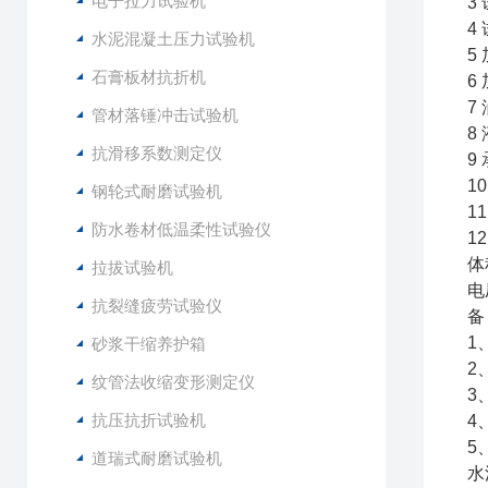
电子拉力试验机
3
4
水泥混凝土压力试验机
5
石膏板材抗折机
6
7
管材落锤冲击试验机
8
抗滑移系数测定仪
9
1
钢轮式耐磨试验机
1
防水卷材低温柔性试验仪
1
体
拉拔试验机
电
抗裂缝疲劳试验仪
备
1
砂浆干缩养护箱
2
纹管法收缩变形测定仪
3
抗压抗折试验机
4
5
道瑞式耐磨试验机
水