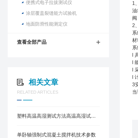
便携式电子拉拔测试仪
1
油
涂层覆盖裂缝能力试验机
阀
地面防滑性能测定仪
2
系
材
查看全部产品
系
l
l
l
l
相关文章
3
当
RELATED ARTICLES
塑料高温高湿测试方法高温高湿试验箱
单卧轴强制式混凝土搅拌机技术参数