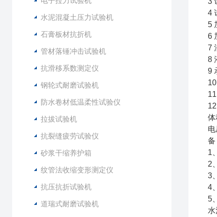
电子拉力试验机
3
4
水泥混凝土压力试验机
5
石膏板材抗折机
6
7
管材落锤冲击试验机
8
抗滑移系数测定仪
9
1
钢轮式耐磨试验机
1
防水卷材低温柔性试验仪
1
体
拉拔试验机
电
抗裂缝疲劳试验仪
备
1
砂浆干缩养护箱
2
纹管法收缩变形测定仪
3
抗压抗折试验机
4
5
道瑞式耐磨试验机
水