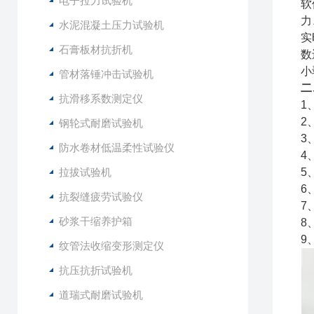
电子拉力试验机
软
力
水泥混凝土压力试验机
实
石膏板材抗折机
数
小
管材落锤冲击试验机
二
抗滑移系数测定仪
1
2
钢轮式耐磨试验机
3
防水卷材低温柔性试验仪
4
拉拔试验机
5
6
抗裂缝疲劳试验仪
7
砂浆干缩养护箱
8
9
纹管法收缩变形测定仪
抗压抗折试验机
道瑞式耐磨试验机