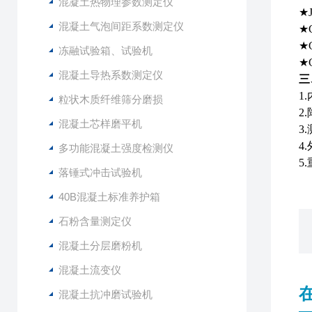
混凝土热物理参数测定仪
★
混凝土气泡间距系数测定仪
★
★
冻融试验箱、试验机
★
混凝土导热系数测定仪
三
1
粒状木质纤维筛分磨损
2
混凝土芯样磨平机
3
4
多功能混凝土强度检测仪
5
落锤式冲击试验机
40B混凝土标准养护箱
石粉含量测定仪
混凝土分层磨粉机
混凝土流变仪
混凝土抗冲磨试验机