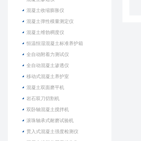
混凝土收缩膨胀仪
混凝土弹性模量测定仪
混凝土维勃稠度仪
恒温恒湿混凝土标准养护箱
全自动附着力测试仪
全自动混凝土渗透仪
移动式混凝土养护室
混凝土双面磨平机
岩石双刀切割机
双卧轴混凝土搅拌机
滚珠轴承式耐磨试验机
贯入式混凝土强度检测仪