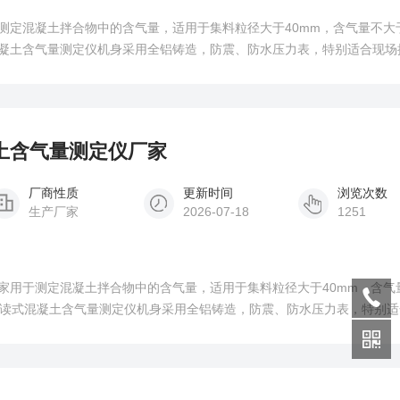
测定混凝土拌合物中的含气量，适用于集料粒径大于40mm，含气量不大于
凝土含气量测定仪机身采用全铝铸造，防震、防水压力表，特别适合现场
凝土含气量测定仪厂家
厂商性质
更新时间
浏览次数
生产厂家
2026-07-18
1251
家用于测定混凝土拌合物中的含气量，适用于集料粒径大于40mm，含气
直读式混凝土含气量测定仪机身采用全铝铸造，防震、防水压力表，特别适