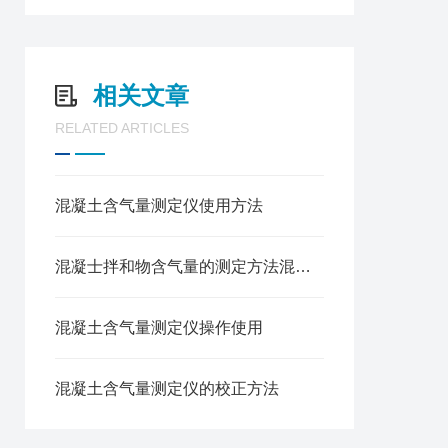
相关文章
RELATED ARTICLES
混凝土含气量测定仪使用方法
混凝士拌和物含气量的测定方法混凝土含气量测定仪
混凝土含气量测定仪操作使用
混凝土含气量测定仪的校正方法