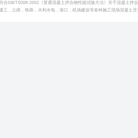
合GB/T5008-2002《普通混凝土拌合物性能试验方法》关于混凝土拌
建工，公路，铁路，水利水电，港口，机场建设等各种施工现场混凝土含
凝土材料的科研教学实验。稳定精确的测定结果给科研检测提供了可靠的