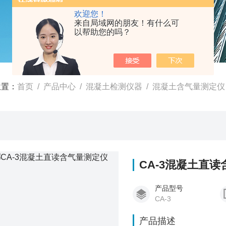
欢迎您！
来自局域网的朋友！有什么可
以帮助您的吗？
位置：
首页
/
产品中心
/
混凝土检测仪器
/
混凝土含气量测定仪
CA-3混凝土直
产品型号
CA-3
产品描述