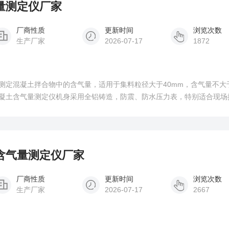
气量测定仪厂家
厂商性质
更新时间
浏览次数
生产厂家
2026-07-17
1872
测定混凝土拌合物中的含气量，适用于集料粒径大于40mm，含气量不大于
凝土含气量测定仪机身采用全铝铸造，防震、防水压力表，特别适合现场
含气量，操作简单方便，数值准确，减少了繁琐的绘制含气量与压力表值
读含气量测定仪厂家
厂商性质
更新时间
浏览次数
生产厂家
2026-07-17
2667