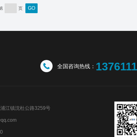
第
页
137611
全国咨询热线：
浦江镇沈杜公路3259号
qq.com
0