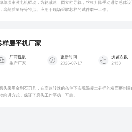
弹单项串激电机驱动，齿轮减速，圆立柱导轨，丝杠升降手动进给总体设
，磨削质量好等特点。应用于现场采取芯样的试件磨平工作。
土芯样磨平机厂家
厂商性质
更新时间
浏览次数
生产厂家
2026-07-17
2433
磨头采用金刚石刃具，在高速转速的条件下实现混凝土芯样的端面磨削目
动给进方式，保证了磨头工作平稳，可靠。