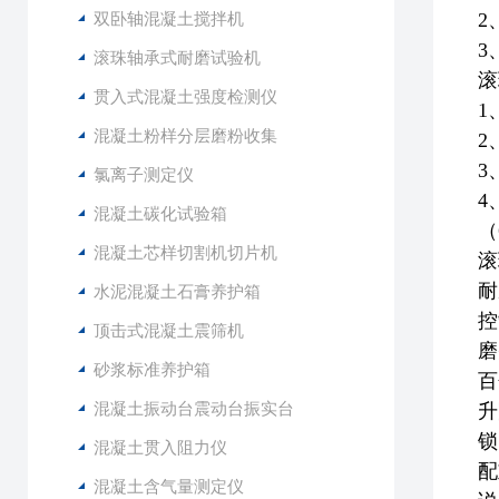
双卧轴混凝土搅拌机
2
3
滚珠轴承式耐磨试验机
滚
贯入式混凝土强度检测仪
1
混凝土粉样分层磨粉收集
2
3
氯离子测定仪
4
混凝土碳化试验箱
（
混凝土芯样切割机切片机
滚
耐
水泥混凝土石膏养护箱
控
顶击式混凝土震筛机
磨
砂浆标准养护箱
百
混凝土振动台震动台振实台
升
锁
混凝土贯入阻力仪
配
混凝土含气量测定仪