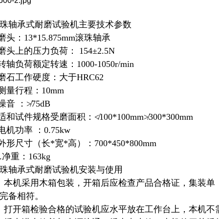
珠轴承式耐磨试验机主要技术参数
.磨头：13*15.875mm滚珠轴承
.磨头上的压力负荷： 154±2.5N
.转轴负荷额定转速：1000-1050r/min
.磨石工作硬度：大于HRC62
.测量行程：10mm
.噪音 ：≯75dB
.适和试件规格受磨面积：≮100*100mm≯300*300mm
.电机功率 ：0.75kw
.外形尺寸（长*宽*高）：700*450*800mm
0.净重：163kg
珠轴承式耐磨试验机安装与使用
、本机采用木箱包装，开箱后应检查产品合格证，集装单
完备相符。
、打开箱检验合格的试验机应水平放在工作台上，本机不