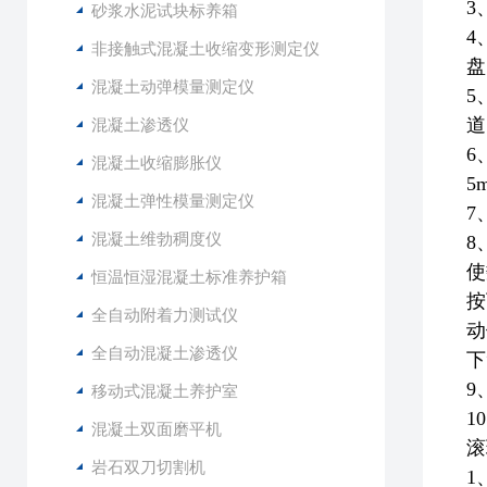
3
砂浆水泥试块标养箱
4
非接触式混凝土收缩变形测定仪
盘
混凝土动弹模量测定仪
5
道
混凝土渗透仪
6
混凝土收缩膨胀仪
5
混凝土弹性模量测定仪
7
混凝土维勃稠度仪
8
使
恒温恒湿混凝土标准养护箱
按
全自动附着力测试仪
动
全自动混凝土渗透仪
下
9
移动式混凝土养护室
1
混凝土双面磨平机
滚
岩石双刀切割机
1