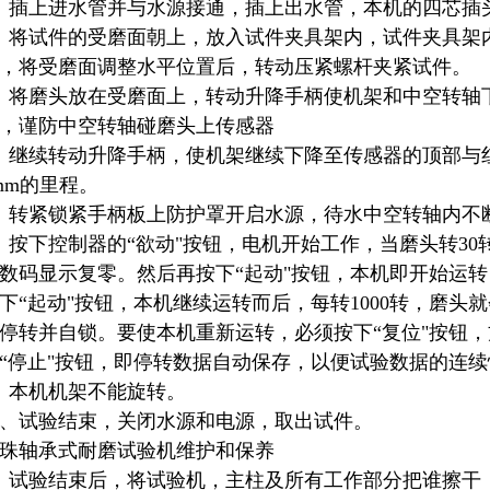
、插上进水管并与水源接通，插上出水管，本机的四芯插头
、将试件的受磨面朝上，放入试件夹具架内，试件夹具架
，将受磨面调整水平位置后，转动压紧螺杆夹紧试件。
、将磨头放在受磨面上，转动升降手柄使机架和中空转轴
，谨防中空转轴碰磨头上传感器
、继续转动升降手柄，使机架继续下降至传感器的顶部与
mm的里程。
、转紧锁紧手柄板上防护罩开启水源，待水中空转轴内不
、按下控制器的“欲动"按钮，电机开始工作，当磨头转3
数码显示复零。然后再按下“起动"按钮，本机即开始运转
下“起动"按钮，本机继续运转而后，每转1000转，磨头
停转并自锁。要使本机重新运转，必须按下“复位"按钮
“停止"按钮，即停转数据自动保存，以便试验数据的连
、本机机架不能旋转。
0、试验结束，关闭水源和电源，取出试件。
珠轴承式耐磨试验机维护和保养
、试验结束后，将试验机，主柱及所有工作部分把谁擦干