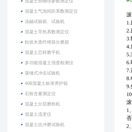
混凝土热物理参数测定仪
混凝土气泡间距系数测定仪
滚
冻融试验箱、试验机
1
2
混凝土导热系数测定仪
3
粒状木质纤维筛分磨损
4
混凝土芯样磨平机
5
6
多功能混凝土强度检测仪
7
落锤式冲击试验机
8
40B混凝土标准养护箱
9
石粉含量测定仪
1
滚
混凝土分层磨粉机
1
混凝土流变仪
否
混凝土抗冲磨试验机
2