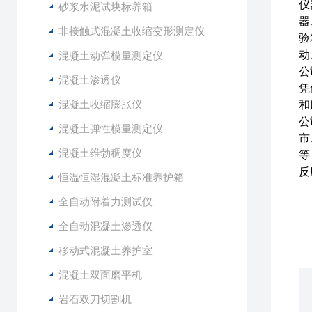
仪
砂浆水泥试块标养箱
器
非接触式混凝土收缩变形测定仪
验
动
混凝土动弹模量测定仪
公
混凝土渗透仪
凭
混凝土收缩膨胀仪
和
公
混凝土弹性模量测定仪
市
混凝土维勃稠度仪
等
反
恒温恒湿混凝土标准养护箱
全自动附着力测试仪
全自动混凝土渗透仪
移动式混凝土养护室
混凝土双面磨平机
岩石双刀切割机