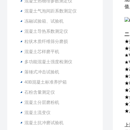
混凝土热物理参数测定仪
值
混凝土气泡间距系数测定仪
冻融试验箱、试验机
混凝土导热系数测定仪
二
粒状木质纤维筛分磨损
★
★
混凝土芯样磨平机
★
多功能混凝土强度检测仪
★
★
落锤式冲击试验机
★
40B混凝土标准养护箱
★
★
石粉含量测定仪
★
混凝土分层磨粉机
★
★
混凝土流变仪
混凝土抗冲磨试验机
上