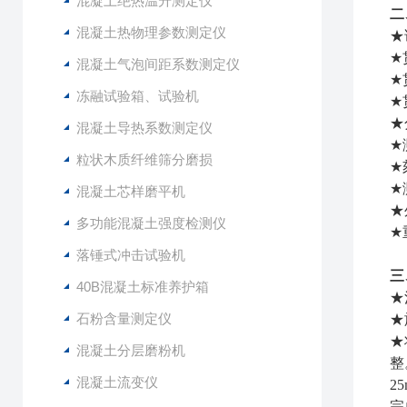
混凝土绝热温升测定仪
二
混凝土热物理参数测定仪
★
★
混凝土气泡间距系数测定仪
★
冻融试验箱、试验机
★
★
混凝土导热系数测定仪
★
粒状木质纤维筛分磨损
★
★
混凝土芯样磨平机
★
多功能混凝土强度检测仪
★
落锤式冲击试验机
三
40B混凝土标准养护箱
★
石粉含量测定仪
★
★
混凝土分层磨粉机
整
混凝土流变仪
2
完