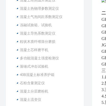
混凝土绝热温升测定仪
混凝土热物理参数测定仪
二
混凝土气泡间距系数测定仪
G
冻融试验箱、试验机
G
G
混凝土导热系数测定仪
G
粒状木质纤维筛分磨损
J
混凝土芯样磨平机
G
G
多功能混凝土强度检测仪
G
落锤式冲击试验机
三
40B混凝土标准养护箱
1
石粉含量测定仪
2
3
混凝土分层磨粉机
4
混凝土流变仪
5