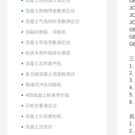
混凝土绝热温升测定仪
G
J
混凝土热物理参数测定仪
J
混凝土气泡间距系数测定仪
J
G
冻融试验箱、试验机
G
混凝土导热系数测定仪
G
粒状木质纤维筛分磨损
三
混凝土芯样磨平机
1
2
多功能混凝土强度检测仪
3
落锤式冲击试验机
4
5
40B混凝土标准养护箱
6
石粉含量测定仪
混凝土分层磨粉机
四
1
混凝土流变仪
2