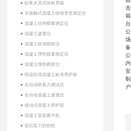
器
砂浆水泥试块标养箱
击
非接触式混凝土收缩变形测定仪
箱
混凝土动弹模量测定仪
台
公
混凝土渗透仪
场
混凝土收缩膨胀仪
备
混凝土弹性模量测定仪
公
内
混凝土维勃稠度仪
安
恒温恒湿混凝土标准养护箱
制
全自动附着力测试仪
户
全自动混凝土渗透仪
移动式混凝土养护室
混凝土双面磨平机
岩石双刀切割机