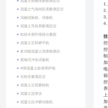
混凝土热物理参数测定仪
1
混凝土气泡间距系数测定仪
2
3
冻融试验箱、试验机
4
混凝土导热系数测定仪
粒状木质纤维筛分磨损
技
控
混凝土芯样磨平机
控
多功能混凝土强度检测仪
制
落锤式冲击试验机
加
40B混凝土标准养护箱
电
箱
石粉含量测定仪
控
混凝土分层磨粉机
养
混凝土流变仪
上
加
混凝土抗冲磨试验机