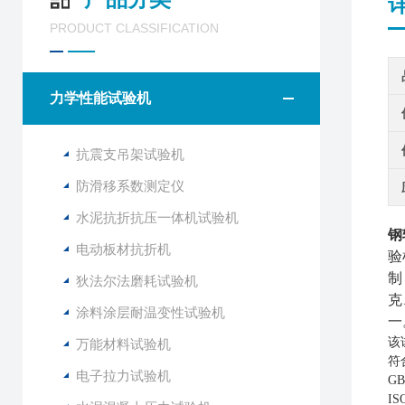
PRODUCT CLASSIFICATION
力学性能试验机
抗震支吊架试验机
防滑移系数测定仪
水泥抗折抗压一体机试验机
钢
电动板材抗折机
验
制
狄法尔法磨耗试验机
克
涂料涂层耐温变性试验机
一
该
万能材料试验机
符
电子拉力试验机
G
I