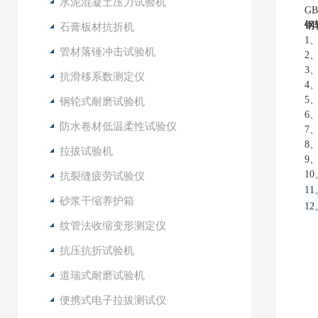
水泥混凝土压力试验机
G
钢
石膏板材抗折机
1
管材落锤冲击试验机
2
3
抗滑移系数测定仪
4
5
钢轮式耐磨试验机
6
防水卷材低温柔性试验仪
7
8
拉拔试验机
9
1
抗裂缝疲劳试验仪
1
砂浆干缩养护箱
1
纹管法收缩变形测定仪
抗压抗折试验机
道瑞式耐磨试验机
便携式电子拉拔测试仪