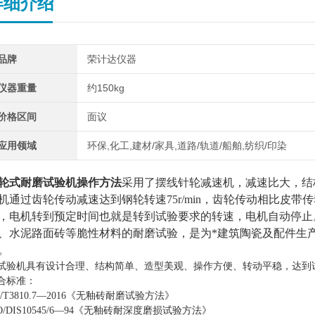
详细介绍
品牌
荣计达仪器
仪器重量
约150kg
价格区间
面议
应用领域
环保,化工,建材/家具,道路/轨道/船舶,纺织/印染
轮式耐磨试验机操作方法
采用了摆线针轮减速机，减速比大，结
机通过齿轮传动减速达到钢轮转速
75r/min，齿轮传动相比
，电机转到预定时间也就是转到试验要求的转速，电机自动停止
、水泥路面砖等脆性材料的耐磨试验，是为*建筑陶瓷及配件生
。
试验机具有设计合理、结构简单、造型美观、操作方便、转动平稳，达到
合标准：
B/T3810.7—2016《无釉砖耐磨试验方法》
SO/DIS10545/6—94《无釉砖耐深度磨损试验方法》