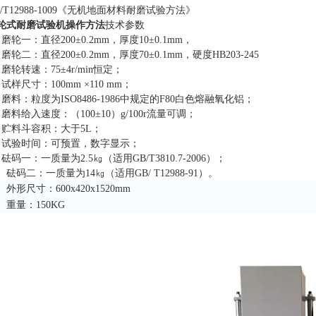
B/T12988-1009《无机地面材料耐磨试验方法》
轮式耐磨试验机操作方法
技术参数
、磨轮一：直径200±0.2mm，厚度10±0.1mm，
、磨轮二：直径200±0.2mm，厚度70±0.1mm，硬度HB203-245
、磨轮转速：75±4r/min恒定；
、试样尺寸：100mm ×110 mm；
、磨料：粒度为ISO8486-1986中规定的F80白色熔融氧化铝；
、磨料给入速度：（100±10）g/100r流量可调；
、贮料斗容积：大于5L；
、试验时间：可预置，数字显示；
、砝码一：一质量为2.5㎏（适用GB/T3810.7-2006）；
0、砝码二：一质量为14㎏（适用GB/ T12988-91）。
1、外形尺寸：600x420x1520mm
2、重量：150KG