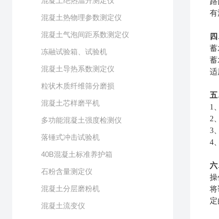
混凝土绝热温升测定仪
路
有
混凝土热物理参数测定仪
混凝土气泡间距系数测定仪
四
蓄
冻融试验箱、试验机
蓄
混凝土导热系数测定仪
适
粒状木质纤维筛分磨损
五
混凝土芯样磨平机
1
2
多功能混凝土强度检测仪
3
落锤式冲击试验机
4
40B混凝土标准养护箱
六
石粉含量测定仪
操
混凝土分层磨粉机
将
定
混凝土流变仪