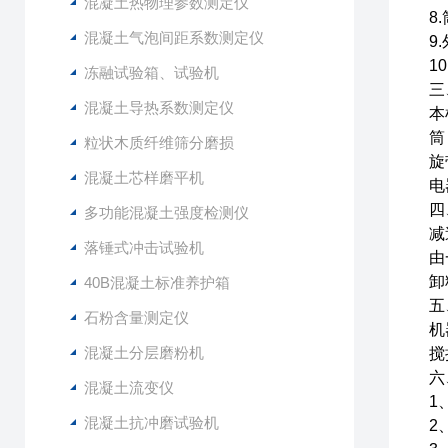
混凝土热物理参数测定仪
8
混凝土气泡间距系数测定仪
9
1
冻融试验箱、试验机
三
混凝土导热系数测定仪
本
筒
粒状木质纤维筛分磨损
旋
混凝土芯样磨平机
电
四
多功能混凝土强度检测仪
减
落锤式冲击试验机
由
卸
40B混凝土标准养护箱
五
石粉含量测定仪
机
混凝土分层磨粉机
搅
六
混凝土流变仪
1
混凝土抗冲磨试验机
2