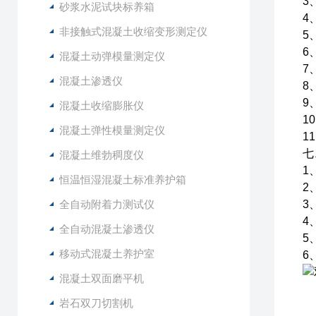
3
砂浆水泥试块标养箱
4
非接触式混凝土收缩变形测定仪
5
6
混凝土动弹模量测定仪
7
混凝土渗透仪
8
9
混凝土收缩膨胀仪
1
混凝土弹性模量测定仪
1
七
混凝土维勃稠度仪
1
恒温恒湿混凝土标准养护箱
2
全自动附着力测试仪
3
4
全自动混凝土渗透仪
5
移动式混凝土养护室
6
混凝土双面磨平机
岩石双刀切割机