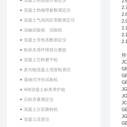
混凝土绝热温升测定仪
2
2
混凝土热物理参数测定仪
2
混凝土气泡间距系数测定仪
2
2
冻融试验箱、试验机
2
混凝土导热系数测定仪
2
粒状木质纤维筛分磨损
符
混凝土芯样磨平机
J
G
多功能混凝土强度检测仪
G
落锤式冲击试验机
G
J
40B混凝土标准养护箱
J
石粉含量测定仪
J
混凝土分层磨粉机
G
J
混凝土流变仪
G